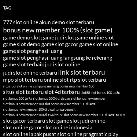
TAG
777 slot online
akun demo slot terbaru
bonus new member 100% (slot game)
game demo slot
game judi slot
game online slot
game slot demo
game slot gacor
game slot online
game slot penghasil uang
game slot penghasil uang langsung ke rekening
game slot terbaik
judi slot online
link slot terbaru
judi slot online terbaru
mpo slot terbaru
online slot
rtp slot terbaru
situs judi slot online gampang menang bonus new member 100
situs slot terbaru
slot 4d terbaru
slot88
slot bonus 100 to 3x
slot bonus 100 to 7x
slot bonus 200% di depan
slot bonus new member
slot bonus new member 100
slot bonus new member 100 di awal
slot bonus new member 100 di awal tanpa deposit
slot bonus new member 100 di awal to 7x
slot bonus new member 100 di awal to 10x
slot gacor terbaru
slot game
slot judi online
slot online gacor
slot online indonesia
slot online lapak pusat
slot online pragmatic play