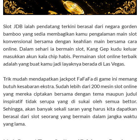
Slot JDB ialah pendatang terkini berasal dari negara gorden
bamboo yang sedia membagikan kamu pengalaman main slot
konvensional bersama dengan keahlian main bersama cara
online. Dalam sehari ia bermain slot, Kang Gep kudu keluar
masukkan akun kala chip habis. Permainan slot online terbaik
adalah yang buat kamu jadi layaknya berada di Las Vegas.
Trik mudah mendapatkan jackpot FaFaFa di game ini memang
butuh kesabaran ekstra. Sudah lebih dari 200 mesin slot online
yang mereka ciptakan bersama dengan tema maupun judul
inspiratif tidak serupa yang di sukai oleh semua bettor.
Sehingga, akan banyak sekali saran yang harus kita dapatkan
berasal dari slot seorang yang bermain dalam jangka waktu
yang lama.