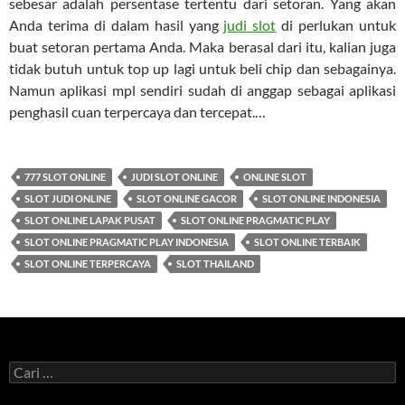
sebesar adalah persentase tertentu dari setoran. Yang akan
Anda terima di dalam hasil yang
judi slot
di perlukan untuk
buat setoran pertama Anda. Maka berasal dari itu, kalian juga
tidak butuh untuk top up lagi untuk beli chip dan sebagainya.
Namun aplikasi mpl sendiri sudah di anggap sebagai aplikasi
penghasil cuan terpercaya dan tercepat.…
777 SLOT ONLINE
JUDI SLOT ONLINE
ONLINE SLOT
SLOT JUDI ONLINE
SLOT ONLINE GACOR
SLOT ONLINE INDONESIA
SLOT ONLINE LAPAK PUSAT
SLOT ONLINE PRAGMATIC PLAY
SLOT ONLINE PRAGMATIC PLAY INDONESIA
SLOT ONLINE TERBAIK
SLOT ONLINE TERPERCAYA
SLOT THAILAND
C
a
r