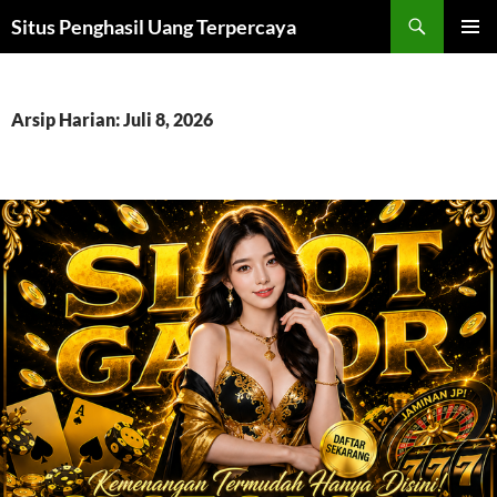
Cari
Situs Penghasil Uang Terpercaya
LANGSUNG
MENU
KE
UTAMA
ISI
Arsip Harian: Juli 8, 2026