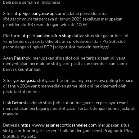
bagi para pemain di Indonesia
Situs
http://gerbangasia-up.com/
adalah penyedia situs
slot
gacor
online
terpercaya di tahun 2025 sekaligus merupakan
provider slot88 resmi dengan winrate 100%!
Platform
https://badakmasfun.shop
daftar situs slot gacor hari ini
yang terpercaya serta dikelola tim professional dari PG Soft slot
gacor dengan tingkat RTP jackpot slot maxwin tertinggi
Agen
Paushoki
merupakan situs slot online terbaik saat ini, yang
menyediakan permainan slot gacor pasti akan memberikan kamu
banyak keuntungan.
Situs
gerbangasia
slot gacor hari ini paling terpercaya paling terbaru
di tahun 2024 yang menyediakan game slot online digemari oleh
pecinta slot online..
Link
Betnesia
adalah situs judi slot online gacor terpercaya resmi
menyediakan berbagai game slot gacor terbaik dengan bonus jackpot
maxwin
Betnesia
https://www.asianescortlosangeles.com
merupakan situs
slot gacor luar negeri server Thailand dengan lisensi Pragmatic Play,
Slot88 & PG Soft.