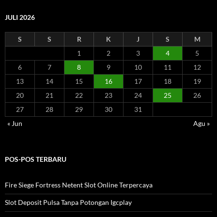
i
u
JULI 2026
n
t
S
S
R
K
J
S
M
u
k
1
2
3
4
5
:
6
7
8
9
10
11
12
13
14
15
16
17
18
19
20
21
22
23
24
25
26
27
28
29
30
31
« Jun
Agu »
POS-POS TERBARU
Fire Siege Fortress Netent Slot Online Terpercaya
Slot Deposit Pulsa Tanpa Potongan Igcplay