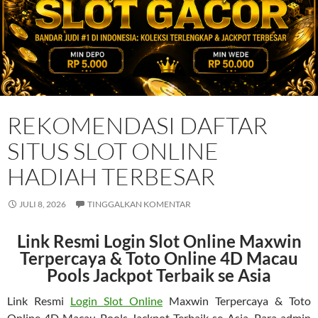
REKOMENDASI DAFTAR
SITUS SLOT ONLINE
HADIAH TERBESAR
JULI 8, 2026
TINGGALKAN KOMENTAR
Link Resmi Login Slot Online Maxwin
Terpercaya & Toto Online 4D Macau
Pools Jackpot Terbaik se Asia
Link Resmi
Login Slot Online
Maxwin Terpercaya & Toto
Online 4D Macau Pools Jackpot Terbaik se Asia, Para admin