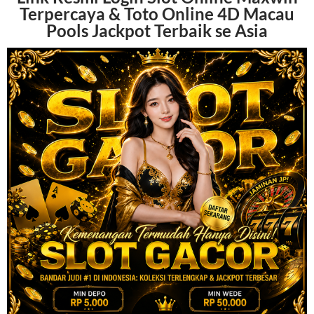
Terpercaya & Toto Online 4D Macau
Pools Jackpot Terbaik se Asia