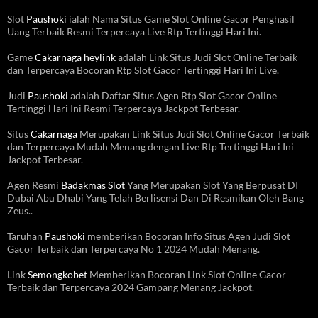
Slot
Paushoki
ialah Nama Situs Game Slot Online Gacor Penghasil
Uang Terbaik Resmi Terpercaya Live Rtp Tertinggi Hari Ini.
Game
Cakarnaga heylink
adalah Link Situs Judi Slot Online Terbaik
dan Terpercaya Bocoran Rtp Slot Gacor Tertinggi Hari Ini Live.
Judi
Paushoki
adalah Daftar Situs Agen Rtp Slot Gacor Online
Tertinggi Hari Ini Resmi Terpercaya Jackpot Terbesar.
Situs
Cakarnaga
Merupakan Link Situs Judi Slot Online Gacor Terbaik
dan Terpercaya Mudah Menang dengan Live Rtp Tertinggi Hari Ini
Jackpot Terbesar.
Agen Resmi
Badakmas Slot
Yang Merupakan Slot Yang Berpusat DI
Dubai Abu Dhabi Yang Telah Berlisensi Dan Di Resmikan Oleh Bang
Zeus..
Taruhan
Paushoki
memberikan Bocoran Info Situs Agen Judi Slot
Gacor Terbaik dan Terpercaya No 1 2024 Mudah Menang.
Link
Semongkobet
Memberikan Bocoran Link Slot Online Gacor
Terbaik dan Terpercaya 2024 Gampang Menang Jackpot.