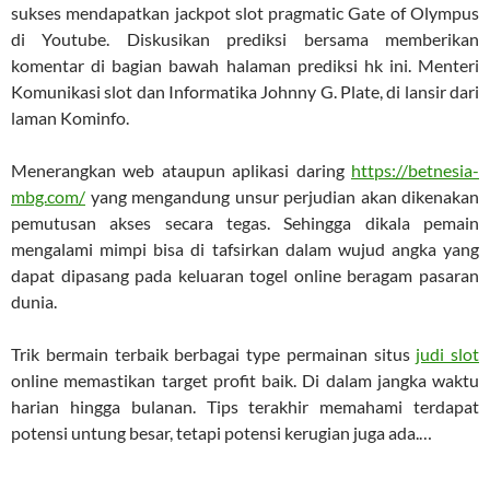
sukses mendapatkan jackpot slot pragmatic Gate of Olympus
di Youtube. Diskusikan prediksi bersama memberikan
komentar di bagian bawah halaman prediksi hk ini. Menteri
Komunikasi slot dan Informatika Johnny G. Plate, di lansir dari
laman Kominfo.
Menerangkan web ataupun aplikasi daring
https://betnesia-
mbg.com/
yang mengandung unsur perjudian akan dikenakan
pemutusan akses secara tegas. Sehingga dikala pemain
mengalami mimpi bisa di tafsirkan dalam wujud angka yang
dapat dipasang pada keluaran togel online beragam pasaran
dunia.
Trik bermain terbaik berbagai type permainan situs
judi slot
online memastikan target profit baik. Di dalam jangka waktu
harian hingga bulanan. Tips terakhir memahami terdapat
potensi untung besar, tetapi potensi kerugian juga ada.…