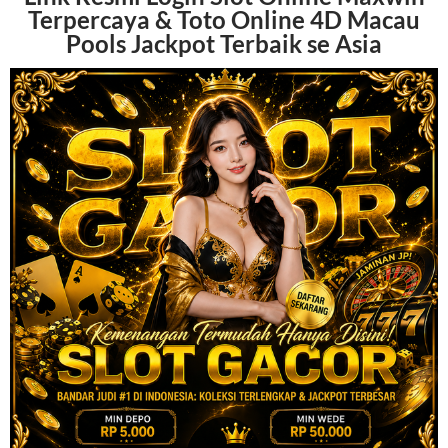
Terpercaya & Toto Online 4D Macau
Pools Jackpot Terbaik se Asia