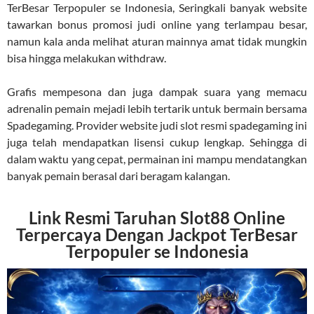
TerBesar Terpopuler se Indonesia, Seringkali banyak website
tawarkan bonus promosi judi online yang terlampau besar,
namun kala anda melihat aturan mainnya amat tidak mungkin
bisa hingga melakukan withdraw.
Grafis mempesona dan juga dampak suara yang memacu
adrenalin pemain mejadi lebih tertarik untuk bermain bersama
Spadegaming. Provider website judi slot resmi spadegaming ini
juga telah mendapatkan lisensi cukup lengkap. Sehingga di
dalam waktu yang cepat, permainan ini mampu mendatangkan
banyak pemain berasal dari beragam kalangan.
Link Resmi Taruhan Slot88 Online
Terpercaya Dengan Jackpot TerBesar
Terpopuler se Indonesia