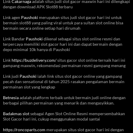
Link
Cakarnaga
adalah situs judi slot gacor maxwin hari ini dilengkapi
dengan download APK Slot88 terbaru
Link agen
Paushoki
merupakan situs judi slot gacor hari ini untuk
bermain slot88 yang paling viral untuk para sultan slot online bisa
bermain secara online setiap hari dirumah
Link Bandar
Paushoki
dikenal sebagai situs slot online resmi dan
terpercaya memiliki slot gacor hari ini dan dapat bermain dengan
depo minimal 10k hanya di Paushoki
Link
https://buzdelivery.com/
situs gacor slot online ternaik hari ini
gampang maxwin, rekomendasi permainan resmi gampang menang
Link judi
Paushoki
ialah link situs slot gacor online yang gampang
pecah dan sensational di tahun 2025 rasakan pengalaman bermain
permainan slot yang lengkap
Betnesia
adalah platform terbaik untuk bermain judi online dengan
berbagai pilihan permainan yang menarik dan mengasyikkan.
Badakmas slot
sebagai Agen Slot Online Resmi mempersembahkan
Slot Gacor hari ini, cukup menggunakan modal santai
https://roncoparts.com
merupakan situs slot gacor hari ini dengan