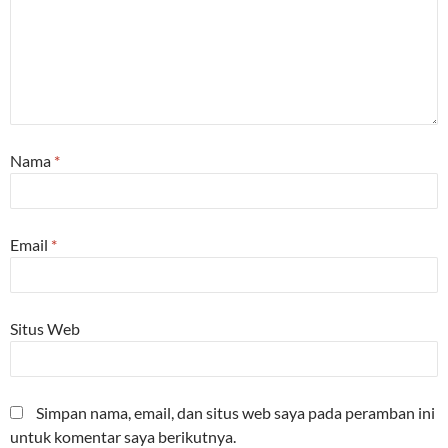
Nama
*
Email
*
Situs Web
Simpan nama, email, dan situs web saya pada peramban ini
untuk komentar saya berikutnya.