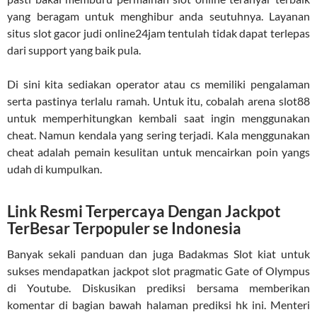
yang beragam untuk menghibur anda seutuhnya. Layanan
situs slot gacor judi online24jam tentulah tidak dapat terlepas
dari support yang baik pula.
Di sini kita sediakan operator atau cs memiliki pengalaman
serta pastinya terlalu ramah. Untuk itu, cobalah arena slot88
untuk memperhitungkan kembali saat ingin menggunakan
cheat. Namun kendala yang sering terjadi. Kala menggunakan
cheat adalah pemain kesulitan untuk mencairkan poin yangs
udah di kumpulkan.
Link Resmi Terpercaya Dengan Jackpot
TerBesar Terpopuler se Indonesia
Banyak sekali panduan dan juga Badakmas Slot kiat untuk
sukses mendapatkan jackpot slot pragmatic Gate of Olympus
di Youtube. Diskusikan prediksi bersama memberikan
komentar di bagian bawah halaman prediksi hk ini. Menteri