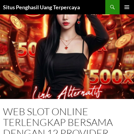
Cari
Situs Penghasil Uang Terpercaya
LANGSUNG
MENU
KE
UTAMA
ISI
WEB SLOT ONLINE
TERLENGKAP BERSAMA
DENGAN 12 PROVIDER