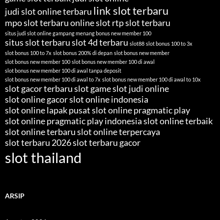
link slot terbaru
judi slot online terbaru
mpo slot terbaru
online slot
rtp slot terbaru
situs judi slot online gampang menang bonus new member 100
situs slot terbaru
slot 4d terbaru
slot88
slot bonus 100 to 3x
slot bonus 100 to 7x
slot bonus 200% di depan
slot bonus new member
slot bonus new member 100
slot bonus new member 100 di awal
slot bonus new member 100 di awal tanpa deposit
slot bonus new member 100 di awal to 7x
slot bonus new member 100 di awal to 10x
slot gacor terbaru
slot game
slot judi online
slot online gacor
slot online indonesia
slot online lapak pusat
slot online pragmatic play
slot online pragmatic play indonesia
slot online terbaik
slot online terbaru
slot online terpercaya
slot terbaru 2026
slot terbaru gacor
slot thailand
ARSIP