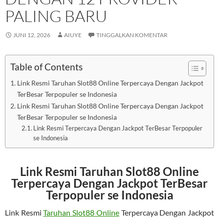
PALING BARU
JUNI 12, 2026
AIUYE
TINGGALKAN KOMENTAR
Table of Contents
Link Resmi Taruhan Slot88 Online Terpercaya Dengan Jackpot
TerBesar Terpopuler se Indonesia
Link Resmi Taruhan Slot88 Online Terpercaya Dengan Jackpot
TerBesar Terpopuler se Indonesia
Link Resmi Terpercaya Dengan Jackpot TerBesar Terpopuler
se Indonesia
Link Resmi Taruhan Slot88 Online
Terpercaya Dengan Jackpot TerBesar
Terpopuler se Indonesia
Link Resmi
Taruhan Slot88 Online
Terpercaya Dengan Jackpot