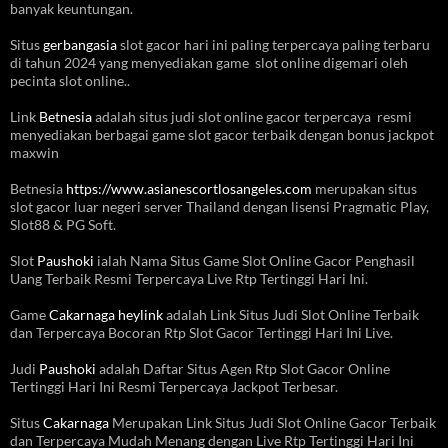
banyak keuntungan.
Situs
gerbangasia
slot gacor hari ini paling terpercaya paling terbaru
di tahun 2024 yang menyediakan game slot online digemari oleh
pecinta slot online..
Link
Betnesia
adalah situs judi slot online gacor terpercaya resmi
menyediakan berbagai game slot gacor terbaik dengan bonus jackpot
maxwin
Betnesia
https://www.asianescortlosangeles.com
merupakan situs
slot gacor luar negeri server Thailand dengan lisensi Pragmatic Play,
Slot88 & PG Soft.
Slot
Paushoki
ialah Nama Situs Game Slot Online Gacor Penghasil
Uang Terbaik Resmi Terpercaya Live Rtp Tertinggi Hari Ini.
Game
Cakarnaga heylink
adalah Link Situs Judi Slot Online Terbaik
dan Terpercaya Bocoran Rtp Slot Gacor Tertinggi Hari Ini Live.
Judi
Paushoki
adalah Daftar Situs Agen Rtp Slot Gacor Online
Tertinggi Hari Ini Resmi Terpercaya Jackpot Terbesar.
Situs
Cakarnaga
Merupakan Link Situs Judi Slot Online Gacor Terbaik
dan Terpercaya Mudah Menang dengan Live Rtp Tertinggi Hari Ini