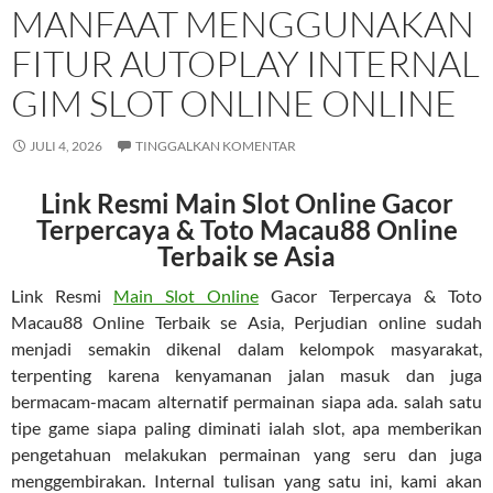
MANFAAT MENGGUNAKAN
FITUR AUTOPLAY INTERNAL
GIM SLOT ONLINE ONLINE
JULI 4, 2026
TINGGALKAN KOMENTAR
Link Resmi Main Slot Online Gacor
Terpercaya & Toto Macau88 Online
Terbaik se Asia
Link Resmi
Main Slot Online
Gacor Terpercaya & Toto
Macau88 Online Terbaik se Asia, Perjudian online sudah
menjadi semakin dikenal dalam kelompok masyarakat,
terpenting karena kenyamanan jalan masuk dan juga
bermacam-macam alternatif permainan siapa ada. salah satu
tipe game siapa paling diminati ialah slot, apa memberikan
pengetahuan melakukan permainan yang seru dan juga
menggembirakan. Internal tulisan yang satu ini, kami akan