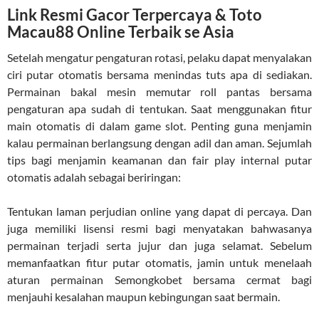
Link Resmi Gacor Terpercaya & Toto
Macau88 Online Terbaik se Asia
Setelah mengatur pengaturan rotasi, pelaku dapat menyalakan
ciri putar otomatis bersama menindas tuts apa di sediakan.
Permainan bakal mesin memutar roll pantas bersama
pengaturan apa sudah di tentukan. Saat menggunakan fitur
main otomatis di dalam game slot. Penting guna menjamin
kalau permainan berlangsung dengan adil dan aman. Sejumlah
tips bagi menjamin keamanan dan fair play internal putar
otomatis adalah sebagai beriringan:
Tentukan laman perjudian online yang dapat di percaya. Dan
juga memiliki lisensi resmi bagi menyatakan bahwasanya
permainan terjadi serta jujur dan juga selamat. Sebelum
memanfaatkan fitur putar otomatis, jamin untuk menelaah
aturan permainan Semongkobet bersama cermat bagi
menjauhi kesalahan maupun kebingungan saat bermain.