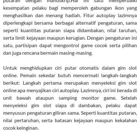
putaran dengan manuskrip.Hal ini satu memperbaiki
kesempatan pelaku bagi memperoleh gabungan ikon yang
menghasilkan dan menang hadiah. Fitur autoplay lazimnya
diperlengkapi bersama berbagai alternatif pengaturan, sama
seperti kuantitas putaran siapa didambakan, nilai taruhan,
serta limit kejayaan maupun kerugian. Dengan pengaturan ini
satu, partisipan dapat mengontrol game cocok serta pilihan
dan juga rencana bermain masing-masing.
Untuk menghidupkan ciri putar otomatis dalam gim slot
online. Pemain sekedar butuh mencermati langkah-langkah
berikut: Langkah pertama merupakan menyeleksi gim slot
online apa menyajikan ciri autoplay. Lazimnya, ciri ini berada di
unit bawah ataupun samping monitor game. Setelah
menyeleksi gim slot siapa di dambakan, pelaku dapat
menyusun pengaturan giliran sama. Seperti kuantitas putaran,
nilai pertaruhan, serta batasan kejayaan maupun kekalahan
cocok keinginan.