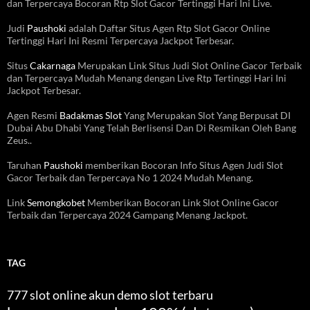
dan Terpercaya Bocoran Rtp Slot Gacor Tertinggi Hari Ini Live.
Judi
Paushoki
adalah Daftar Situs Agen Rtp Slot Gacor Online
Tertinggi Hari Ini Resmi Terpercaya Jackpot Terbesar.
Situs
Cakarnaga
Merupakan Link Situs Judi Slot Online Gacor Terbaik
dan Terpercaya Mudah Menang dengan Live Rtp Tertinggi Hari Ini
Jackpot Terbesar.
Agen Resmi
Badakmas Slot
Yang Merupakan Slot Yang Berpusat DI
Dubai Abu Dhabi Yang Telah Berlisensi Dan Di Resmikan Oleh Bang
Zeus..
Taruhan
Paushoki
memberikan Bocoran Info Situs Agen Judi Slot
Gacor Terbaik dan Terpercaya No 1 2024 Mudah Menang.
Link
Semongkobet
Memberikan Bocoran Link Slot Online Gacor
Terbaik dan Terpercaya 2024 Gampang Menang Jackpot.
TAG
777 slot online
akun demo slot terbaru