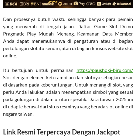
Dan prosesnya butuh waktu sehingga banyak para pemain
yang menyerah di tengah jalan. Daftar Game Slot Demo
Pragmatic Play Mudah Menang. Keamanan Data Member
Anda dapat menemukannya di pengaturan atau di bagian
pertolongan slot itu sendiri, atau di bagian khusus website slot
online.
Itu bertujuan untuk permainan
https://paushoki-biru.com/
Slot dengan elemen keterampilan dan slotnya sebagian besar
di dasarkan pada keberuntungan. Untuk menang di slot, yang
perlu Anda lakukan adalah menempatkan simbol yang sesuai
pada gulungan di dalam urutan spesifik. Data taiwan 2025 ini
di udapte berasal dari situs resminya yang berada slot online di
negara taiwan.
Link Resmi Terpercaya Dengan Jackpot