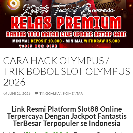
CARA HACK OLYMPUS /
TRIK BOBOL SLOT OLYMPUS
2026
JUNI 21, 2026
TINGGALKAN KOMENTAR
Link Resmi Platform Slot88 Online
Terpercaya Dengan Jackpot Fantastis
TerBesar Terpopuler se Indonesia