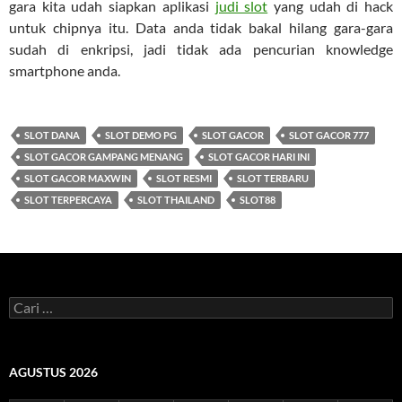
gara kita udah siapkan aplikasi
judi slot
yang udah di hack
untuk chipnya itu. Data anda tidak bakal hilang gara-gara
sudah di enkripsi, jadi tidak ada pencurian knowledge
smartphone anda.
SLOT DANA
SLOT DEMO PG
SLOT GACOR
SLOT GACOR 777
SLOT GACOR GAMPANG MENANG
SLOT GACOR HARI INI
SLOT GACOR MAXWIN
SLOT RESMI
SLOT TERBARU
SLOT TERPERCAYA
SLOT THAILAND
SLOT88
C
a
r
i
u
AGUSTUS 2026
n
t