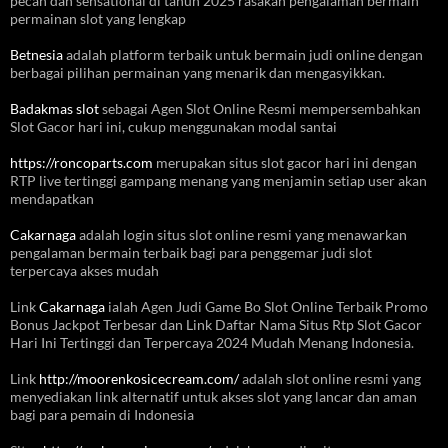
pecah dan sensational di tahun 2025 rasakan pengalaman bermain
permainan slot yang lengkap
Betnesia
adalah platform terbaik untuk bermain judi online dengan
berbagai pilihan permainan yang menarik dan mengasyikkan.
Badakmas slot
sebagai Agen Slot Online Resmi mempersembahkan
Slot Gacor hari ini, cukup menggunakan modal santai
https://roncoparts.com
merupakan situs slot gacor hari ini dengan
RTP live tertinggi gampang menang yang menjamin setiap user akan
mendapatkan
Cakarnaga
adalah login situs slot online resmi yang menawarkan
pengalaman bermain terbaik bagi para penggemar judi slot
terpercaya akses mudah
Link
Cakarnaga
ialah Agen Judi Game Bo Slot Online Terbaik Promo
Bonus Jackpot Terbesar dan Link Daftar Nama Situs Rtp Slot Gacor
Hari Ini Tertinggi dan Terpercaya 2024 Mudah Menang Indonesia.
Link
http://moorenkosicecream.com/
adalah slot online resmi yang
menyediakan link alternatif untuk akses slot yang lancar dan aman
bagi para pemain di Indonesia