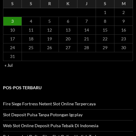
S
S
R
K
J
S
M
u
k
1
2
:
3
4
5
6
7
8
9
10
11
12
13
14
15
16
17
18
19
20
21
22
23
24
25
26
27
28
29
30
31
« Jul
POS-POS TERBARU
Fire Siege Fortress Netent Slot Online Terpercaya
Slot Deposit Pulsa Tanpa Potongan Igcplay
Web Slot Online Deposit Pulsa Tebaik Di Indonesia