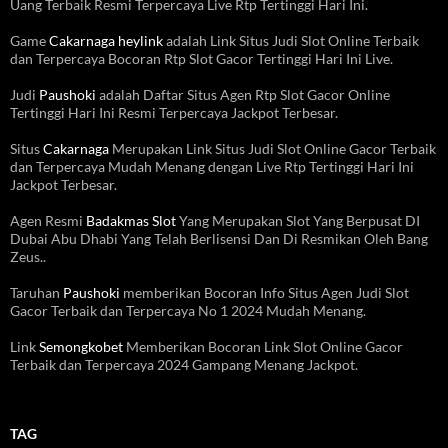
Uang Terbaik Resmi Terpercaya Live Rtp Tertinggi Hari Ini.
Game
Cakarnaga heylink
adalah Link Situs Judi Slot Online Terbaik
dan Terpercaya Bocoran Rtp Slot Gacor Tertinggi Hari Ini Live.
Judi
Paushoki
adalah Daftar Situs Agen Rtp Slot Gacor Online
Tertinggi Hari Ini Resmi Terpercaya Jackpot Terbesar.
Situs
Cakarnaga
Merupakan Link Situs Judi Slot Online Gacor Terbaik
dan Terpercaya Mudah Menang dengan Live Rtp Tertinggi Hari Ini
Jackpot Terbesar.
Agen Resmi
Badakmas Slot
Yang Merupakan Slot Yang Berpusat DI
Dubai Abu Dhabi Yang Telah Berlisensi Dan Di Resmikan Oleh Bang
Zeus..
Taruhan
Paushoki
memberikan Bocoran Info Situs Agen Judi Slot
Gacor Terbaik dan Terpercaya No 1 2024 Mudah Menang.
Link
Semongkobet
Memberikan Bocoran Link Slot Online Gacor
Terbaik dan Terpercaya 2024 Gampang Menang Jackpot.
TAG