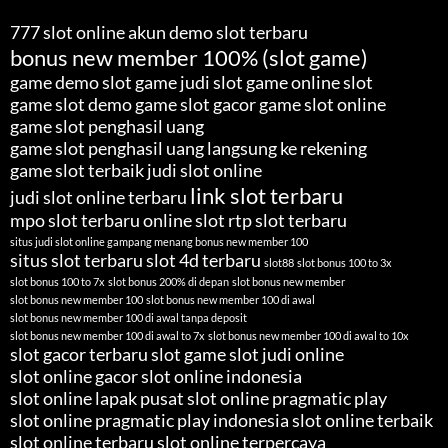
777 slot online
akun demo slot terbaru
bonus new member 100% (slot game)
game demo slot
game judi slot
game online slot
game slot demo
game slot gacor
game slot online
game slot penghasil uang
game slot penghasil uang langsung ke rekening
game slot terbaik
judi slot online
link slot terbaru
judi slot online terbaru
mpo slot terbaru
online slot
rtp slot terbaru
situs judi slot online gampang menang bonus new member 100
situs slot terbaru
slot 4d terbaru
slot88
slot bonus 100 to 3x
slot bonus 100 to 7x
slot bonus 200% di depan
slot bonus new member
slot bonus new member 100
slot bonus new member 100 di awal
slot bonus new member 100 di awal tanpa deposit
slot bonus new member 100 di awal to 7x
slot bonus new member 100 di awal to 10x
slot gacor terbaru
slot game
slot judi online
slot online gacor
slot online indonesia
slot online lapak pusat
slot online pragmatic play
slot online pragmatic play indonesia
slot online terbaik
slot online terbaru
slot online terpercaya