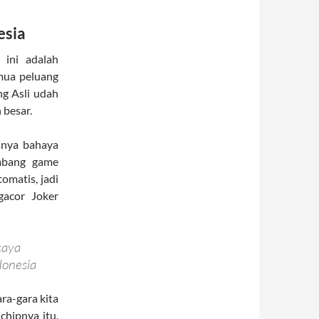
esia
 ini adalah
mua peluang
ng Asli udah
 besar.
anya bahaya
embang game
omatis, jadi
gacor Joker
caya
donesia
ra-gara kita
chipnya itu.