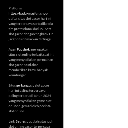
Platform
https://badakmasfun.shop
daftar situs slot gacor hari ini
yang terpercaya serta dikelola
tim professional dari PG Soft
slot gacor dengan tingkat RTP
jackpot slot maxwin tertinggi
Agen
Paushoki
merupakan
situs slot online terbaik saat ini,
yang menyediakan permainan
slot gacor pasti akan
memberikan kamu banyak
keuntungan.
Situs
gerbangasia
slot gacor
hari ini paling terpercaya
paling terbaru di tahun 2024
yang menyediakan game slot
online digemari oleh pecinta
slot online..
Link
Betnesia
adalah situs judi
slot online gacor terpercaya