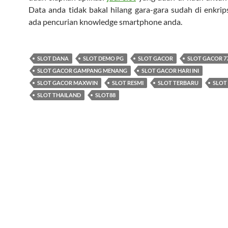
Data anda tidak bakal hilang gara-gara sudah di enkripsi
ada pencurian knowledge smartphone anda.
SLOT DANA
SLOT DEMO PG
SLOT GACOR
SLOT GACOR 7
SLOT GACOR GAMPANG MENANG
SLOT GACOR HARI INI
SLOT GACOR MAXWIN
SLOT RESMI
SLOT TERBARU
SLOT
SLOT THAILAND
SLOT88