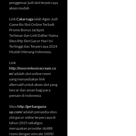
penggemar judi slot terpercaya
akses mudah
Link
Cakarnaga
ialah Agen Judi
Game Bo Slot Online Terbaik
Promo Bonus Jackpot
Terbesar dan Link Daftar Nama
Situs Rtp Slot Gacor Hari Ini
Tertinggi dan Terpercaya 2024
Mudah Menang Indonesia.
Link
http://moorenkosicecream.co
m/
adalah slot online resmi
yang menyediakan link
alternatif untuk akses slot yang
lancar dan aman bagi para
pemain di Indonesia
Situs
http://gerbangasia-
up.com/
adalah penyedia situs
slot
gacor
online
terpercaya di
tahun 2025 sekaligus
merupakan provider slot88
resmi dengan winrate 100%!