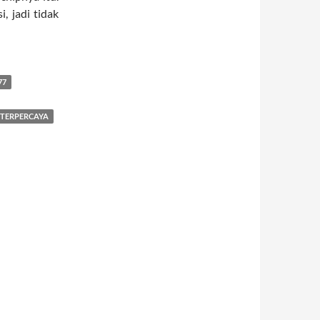
, jadi tidak
77
 TERPERCAYA