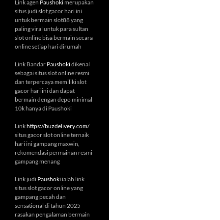
Link agen
Paushoki
merupakan
situs judi slot gacor hari ini
untuk bermain slot88 yang
paling viral untuk para sultan
slot online bisa bermain secara
online setiap hari dirumah
Link Bandar
Paushoki
dikenal
sebagai situs slot online resmi
dan terpercaya memiliki slot
gacor hari ini dan dapat
bermain dengan depo minimal
10k hanya di Paushoki
Link
https://buzdelivery.com/
situs gacor slot online ternaik
hari ini gampang maxwin,
rekomendasi permainan resmi
gampang menang
Link judi
Paushoki
ialah link
situs slot gacor online yang
gampang pecah dan
sensational di tahun 2025
rasakan pengalaman bermain