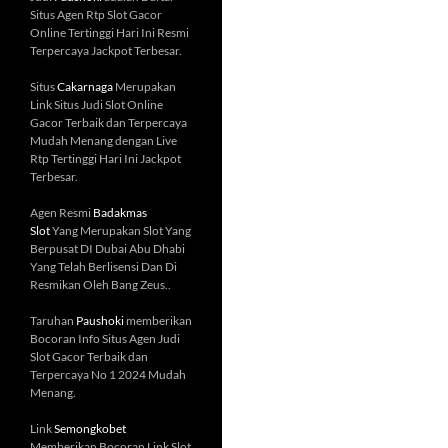
Situs Agen Rtp Slot Gacor
Online Tertinggi Hari Ini Resmi
Terpercaya Jackpot Terbesar.
Situs
Cakarnaga
Merupakan
Link Situs Judi Slot Online
Gacor Terbaik dan Terpercaya
Mudah Menang dengan Live
Rtp Tertinggi Hari Ini Jackpot
Terbesar.
Agen Resmi
Badakmas
Slot
Yang Merupakan Slot Yang
Berpusat DI Dubai Abu Dhabi
Yang Telah Berlisensi Dan Di
Resmikan Oleh Bang Zeus..
Taruhan
Paushoki
memberikan
Bocoran Info Situs Agen Judi
Slot Gacor Terbaik dan
Terpercaya No 1 2024 Mudah
Menang.
Link
Semongkobet
Memberikan Bocoran Link Slot