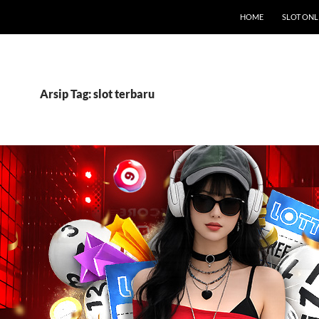
LANGSUNG KE ISI
HOME
SLOT ONL
Arsip Tag: slot terbaru