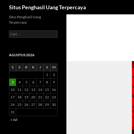
Cari
Situs Penghasil Uang Terpercaya
Situs Penghasil Uang
Terpercaya
C
a
r
i
u
AGUSTUS 2026
n
t
S
S
R
K
J
S
M
u
1
2
k
:
3
4
5
6
7
8
9
10
11
12
13
14
15
16
17
18
19
20
21
22
23
24
25
26
27
28
29
30
31
« Jul