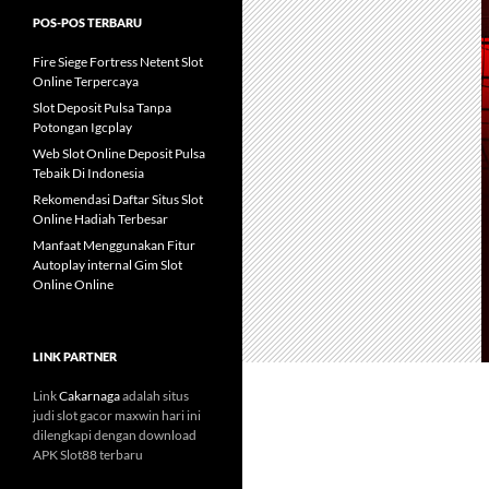
POS-POS TERBARU
Fire Siege Fortress Netent Slot
Online Terpercaya
Slot Deposit Pulsa Tanpa
Potongan Igcplay
Web Slot Online Deposit Pulsa
Tebaik Di Indonesia
Rekomendasi Daftar Situs Slot
Online Hadiah Terbesar
Manfaat Menggunakan Fitur
Autoplay internal Gim Slot
Online Online
LINK PARTNER
Link
Cakarnaga
adalah situs
judi slot gacor maxwin hari ini
dilengkapi dengan download
APK Slot88 terbaru