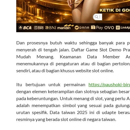
Dan prosesnya butuh waktu sehingga banyak para 
menyerah di tengah jalan. Daftar Game Slot Demo Pra
Mudah Menang. Keamanan Data Member An
menemukannya di pengaturan atau di bagian pertolong
sendiri, atau di bagian khusus website slot online.
Itu bertujuan untuk permainan
https://paushoki-bi
dengan elemen keterampilan dan slotnya sebagian besar
pada keberuntungan. Untuk menang di slot, yang perlu 
adalah menempatkan simbol yang sesuai pada gulung
urutan spesifik. Data taiwan 2025 ini di udapte berasa
resminya yang berada slot online di negara taiwan.