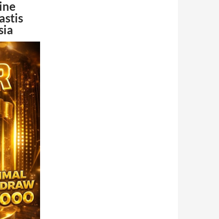
ine
astis
sia