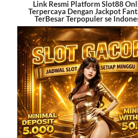
Link Resmi Platform Slot88 Onl
Terpercaya Dengan Jackpot Fant
TerBesar Terpopuler se Indone