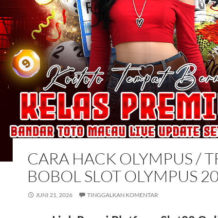
CARA HACK OLYMPUS / T
BOBOL SLOT OLYMPUS 2
JUNI 21, 2026
TINGGALKAN KOMENTAR